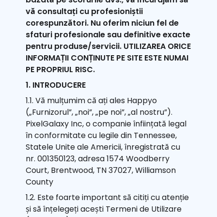
vă consultați cu profesioniștii
corespunzători. Nu oferim niciun fel de
sfaturi profesionale sau definitive exacte
pentru produse/servicii. UTILIZAREA ORICE
INFORMAȚII CONȚINUTE PE SITE ESTE NUMAI
PE PROPRIUL RISC.
1. INTRODUCERE
1.1. Vă mulțumim că ați ales Happyo
(„Furnizorul”, „noi”, „pe noi”, „al nostru”).
PixelGalaxy Inc, o companie înființată legal
în conformitate cu legile din Tennessee,
Statele Unite ale Americii, înregistrată cu
nr. 001350123, adresa 1574 Woodberry
Court, Brentwood, TN 37027, Williamson
County
1.2. Este foarte important să citiți cu atenție
și să înțelegeți acești Termeni de Utilizare