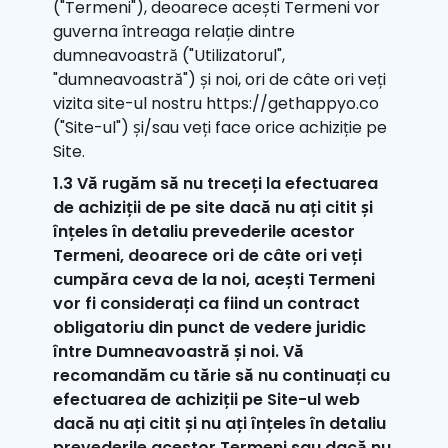
("Termeni"), deoarece acești Termeni vor
guverna întreaga relație dintre
dumneavoastră ("Utilizatorul",
"dumneavoastră") și noi, ori de câte ori veți
vizita site-ul nostru https://gethappyo.co
("Site-ul") și/sau veți face orice achiziție pe
Site.
1.3 Vă rugăm să nu treceți la efectuarea
de achiziții de pe site dacă nu ați citit și
înțeles în detaliu prevederile acestor
Termeni, deoarece ori de câte ori veți
cumpăra ceva de la noi, acești Termeni
vor fi considerați ca fiind un contract
obligatoriu din punct de vedere juridic
între Dumneavoastră și noi. Vă
recomandăm cu tărie să nu continuați cu
efectuarea de achiziții pe Site-ul web
dacă nu ați citit și nu ați înțeles în detaliu
prevederile acestor Termeni sau dacă nu