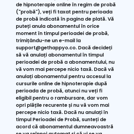
de hipnoterapie online în regim de probă
("probă"), veți fi taxat pentru perioada
de probă indicată în pagina de plată. Vă
puteți anula abonamentul în orice
moment în timpul perioadei de probă,
trimițându-ne un e-mail la
support@gethappyo.co. Dacă decideți
să vă anulați abonamentul în timpul
perioadei de probă a abonamentului, nu
vă vom mai percepe nicio taxă. Dacă vă
anulați abonamentul pentru accesul la
cursurile online de hipnoterapie după
perioada de probă, atunci nu veți fi
eligibil pentru o rambursare, dar vom
opri plățile recurente și nu vă vom mai
percepe nicio taxă. Dacă nu anulați în
timpul Perioadei de Probă, sunteți de
acord că abonamentul dumneavoastră
se va reînnoi automat și că vi se va