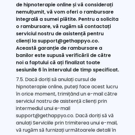
de hipnoterapie online și vă considerați
nemulțumit, vă vom oferi o rambursare
integrală a sumei plătite. Pentru a solicita
o rambursare, vă rugăm să contactați
serviciul nostru de asistență pentru
clienți la support@gethappyo.co.
Această garanție de rambursare a
banilor este supusă verificării de către
noi a faptului că ați finalizat toate
sesiunile 6 în intervalul de timp specificat.
7.5. Dacă doriți să anulați cursul de
hipnoterapie online, puteți face acest lucru
în orice moment, trimițând un e-mail către
serviciul nostru de asistență clienți prin
intermediul unui e-mail
support@gethappyo.co. Dacă doriți să vă
anulați Serviciile prin trimiterea unui e-mail,
vă rugăm să furnizați următoarele detalii în