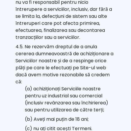
nu va fi responsabil pentru nicio
întrerupere a serviciilor, inclusiv, dar fără a
se limita la, defecțiuni de sistem sau alte
întreruperi care pot afecta primirea,
efectuarea, finalizarea sau decontarea
tranzacțiilor sau a serviciilor.
4.5. Ne rezervăm dreptul de a anula
cererea dumneavoastră de achiziționare a
Serviciilor noastre și de a respinge orice
plăți pe care le efectuați pe Site-ul web
dacă avem motive rezonabile să credem
că:
(a) achiziționați Serviciile noastre
pentru uz industrial sau comercial
(inclusiv revânzarea sau închirierea)
sau pentru utilizarea de către terți;
(b) Aveți mai puțin de 18 ani;
(c) nu ați citit acești Termeni.