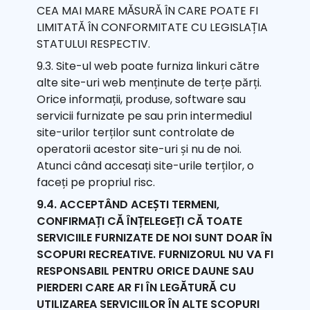
CEA MAI MARE MĂSURĂ ÎN CARE POATE FI
LIMITATĂ ÎN CONFORMITATE CU LEGISLAȚIA
STATULUI RESPECTIV.
9.3. Site-ul web poate furniza linkuri către
alte site-uri web menținute de terțe părți.
Orice informații, produse, software sau
servicii furnizate pe sau prin intermediul
site-urilor terților sunt controlate de
operatorii acestor site-uri și nu de noi.
Atunci când accesați site-urile terților, o
faceți pe propriul risc.
9.4. ACCEPTÂND ACEȘTI TERMENI,
CONFIRMAȚI CĂ ÎNȚELEGEȚI CĂ TOATE
SERVICIILE FURNIZATE DE NOI SUNT DOAR ÎN
SCOPURI RECREATIVE. FURNIZORUL NU VA FI
RESPONSABIL PENTRU ORICE DAUNE SAU
PIERDERI CARE AR FI ÎN LEGĂTURĂ CU
UTILIZAREA SERVICIILOR ÎN ALTE SCOPURI