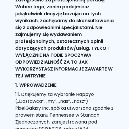
Wobec tego, zanim podejmiesz
jakąkolwiek decyzję bazując na tych
wynikach, zachęcamy do skonsultowania
się z odpowiednimi specjalistami. Nie
zajmujemy się wydawaniem
profesjonalnych, ostatecznych opinii
dotyczących produktów/usług. TYLKO I
WYŁĄCZNIE NA TOBIE SPOCZYWA
ODPOWIEDZIALNOŚĆ ZA TO JAK
WYKORZYSTASZ INFORMACJE ZAWARTE W
TEJ WITRYNIE.
1. WPROWADZENIE
1.1. Dziękujemy za wybranie Happyo
(„Dostawca”, „my”, „nas”, „nasz”)
PixelGalaxy Inc, spółka utworzona zgodnie z
prawem stanu Tennessee w Stanach
Zjednoczonych, zarejestrowana pod
numerem 001350123., adres 1574