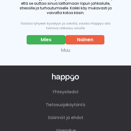
että se auttaa sinua laittamaan lopun jahkailulle,
stressille ja turhautumiselle. Kaikki käy mukavasti ja
vaivatta kotoa käsin.
Vastaa lyhyeen kyselyyn ja selvitä, voisiko Happyo olla
toimiva ratkaisu sinulle
Mies
Nainen
Muu
Yhteystiedot
Tietosuojakäytäntö
Säännöt ja ehdot
Jäsenalue